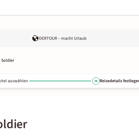
DERTOUR – macht Urlaub
 Soldier
otel auswählen
Reisedetails festlege
ldier