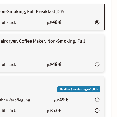
on-Smoking, Full Breakfast
(
D05
)
48 €
Frühstück
p.P.
airdryer, Coffee Maker, Non-Smoking, Full
48 €
Frühstück
p.P.
Flexible Stornierung möglich
49 €
Ohne Verpflegung
p.P.
53 €
Frühstück
p.P.