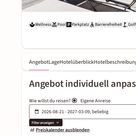
Wellness
Pool
Parkplatz
Barrierefreiheit
Golf
Angebot
Lage
Hotelüberblick
Hotelbeschreibun
Angebot individuell anpa
Wie willst du reisen?
Eigene Anreise
Filter anzeigen
Preiskalender ausblenden