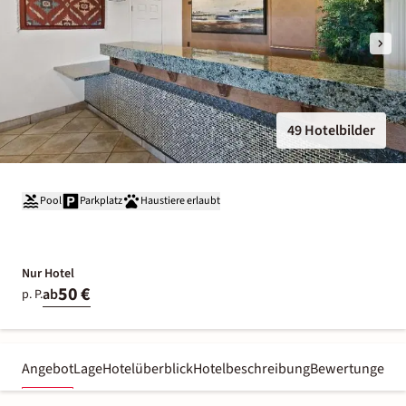
49 Hotelbilder
Pool
Parkplatz
Haustiere erlaubt
Nur Hotel
50 €
ab
p. P.
Angebot
Lage
Hotelüberblick
Hotelbeschreibung
Bewertungen