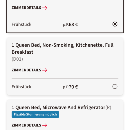
ZIMMERDETAILS
68 €
Frühstück
p.P.
1 Queen Bed, Non-Smoking, Kitchenette, Full
Breakfast
(
D01
)
ZIMMERDETAILS
70 €
Frühstück
p.P.
1 Queen Bed, Microwave And Refrigerator
(
R
)
Flexible Stornierung möglich
ZIMMERDETAILS