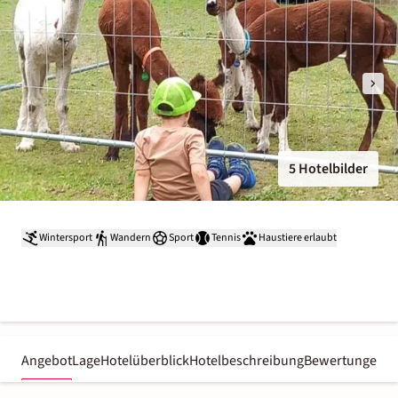
5 Hotelbilder
Wintersport
Wandern
Sport
Tennis
Haustiere erlaubt
Angebot
Lage
Hotelüberblick
Hotelbeschreibung
Bewertungen