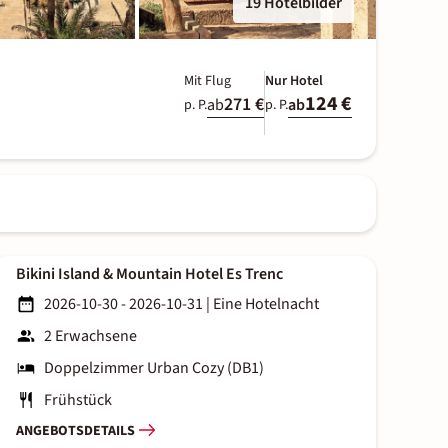
19 Hotelbilder
Mit Flug
Nur Hotel
124 €
271 €
ab
ab
p. P.
p. P.
Bikini Island & Mountain Hotel Es Trenc
2026-10-30 - 2026-10-31
|
Eine Hotelnacht
2 Erwachsene
Doppelzimmer Urban Cozy (DB1)
Frühstück
ANGEBOTSDETAILS