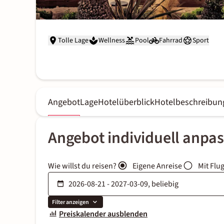
Tolle Lage
Wellness
Pool
Fahrrad
Sport
Angebot
Lage
Hotelüberblick
Hotelbeschreibun
Angebot individuell anpa
Wie willst du reisen?
Eigene Anreise
Mit Flu
Filter anzeigen
Preiskalender ausblenden