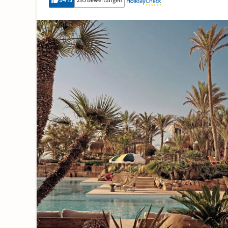
94
%
295 Bewertungen