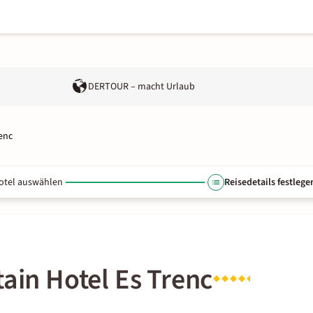
DERTOUR – macht Urlaub
renc
otel auswählen
Reisedetails festlege
tain Hotel Es Trenc