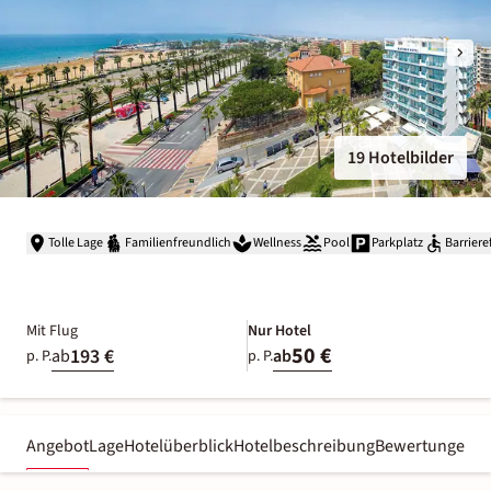
19 Hotelbilder
Tolle Lage
Familienfreundlich
Wellness
Pool
Parkplatz
Barriere
Mit Flug
Nur Hotel
50 €
193 €
ab
ab
p. P.
p. P.
Angebot
Lage
Hotelüberblick
Hotelbeschreibung
Bewertungen