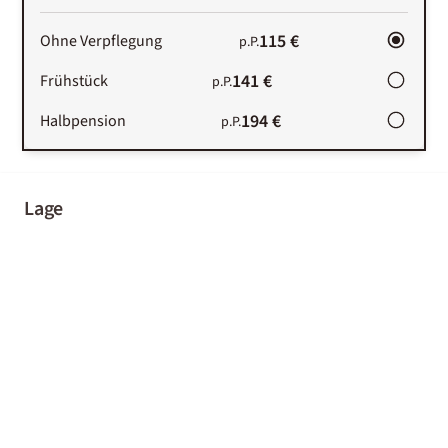
115 €
Ohne Verpflegung
p.P.
141 €
Frühstück
p.P.
194 €
Halbpension
p.P.
Lage