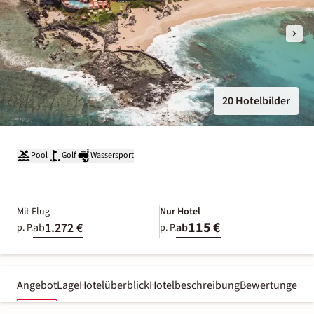
20 Hotelbilder
Pool
Golf
Wassersport
Mit Flug
Nur Hotel
115 €
1.272 €
ab
ab
p. P.
p. P.
Angebot
Lage
Hotelüberblick
Hotelbeschreibung
Bewertungen