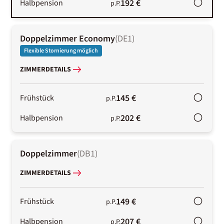
192 €
Halbpension
p.P.
Doppelzimmer Economy
(
DE1
)
Flexible Stornierung möglich
ZIMMERDETAILS
145 €
Frühstück
p.P.
202 €
Halbpension
p.P.
Doppelzimmer
(
DB1
)
ZIMMERDETAILS
149 €
Frühstück
p.P.
207 €
Halbpension
p.P.