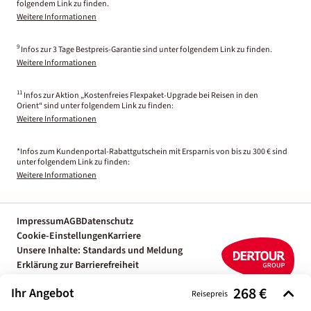
folgendem Link zu finden.
Weitere Informationen
9
Infos zur 3 Tage Bestpreis-Garantie sind unter folgendem Link zu finden.
Weitere Informationen
11
Infos zur Aktion „Kostenfreies Flexpaket-Upgrade bei Reisen in den
Orient“ sind unter folgendem Link zu finden:
Weitere Informationen
*Infos zum Kundenportal-Rabattgutschein mit Ersparnis von bis zu 300 € sind
unter folgendem Link zu finden:
Weitere Informationen
Impressum
AGB
Datenschutz
Cookie-Einstellungen
Karriere
Unsere Inhalte: Standards und Meldung
Erklärung zur Barrierefreiheit
Individuelle Reiseplanung mit einem
268 €
Ihr Angebot
Reiseexperten
Reisepreis