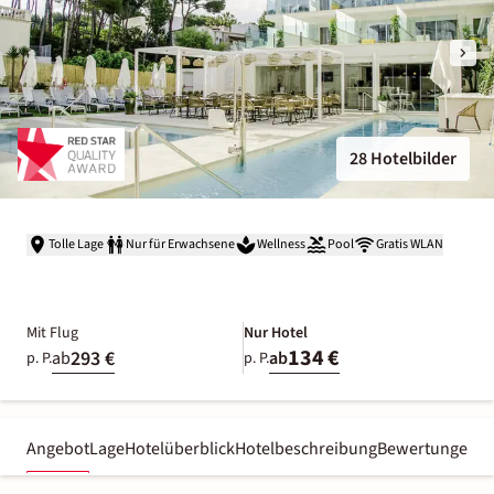
28 Hotelbilder
Tolle Lage
Nur für Erwachsene
Wellness
Pool
Gratis WLAN
Mit Flug
Nur Hotel
134 €
293 €
ab
ab
p. P.
p. P.
Angebot
Lage
Hotelüberblick
Hotelbeschreibung
Bewertungen