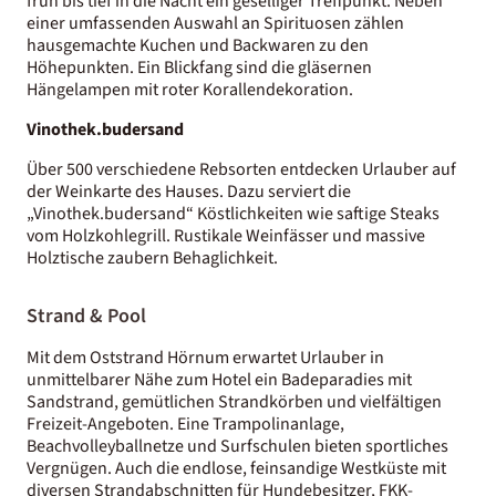
früh bis tief in die Nacht ein geselliger Treffpunkt. Neben
einer umfassenden Auswahl an Spirituosen zählen
hausgemachte Kuchen und Backwaren zu den
Höhepunkten. Ein Blickfang sind die gläsernen
Hängelampen mit roter Korallendekoration.
Vinothek.budersand
Über 500 verschiedene Rebsorten entdecken Urlauber auf
der Weinkarte des Hauses. Dazu serviert die
„Vinothek.budersand“ Köstlichkeiten wie saftige Steaks
vom Holzkohlegrill. Rustikale Weinfässer und massive
Holztische zaubern Behaglichkeit.
Strand & Pool
Mit dem Oststrand Hörnum erwartet Urlauber in
unmittelbarer Nähe zum Hotel ein Badeparadies mit
Sandstrand, gemütlichen Strandkörben und vielfältigen
Freizeit-Angeboten. Eine Trampolinanlage,
Beachvolleyballnetze und Surfschulen bieten sportliches
Vergnügen. Auch die endlose, feinsandige Westküste mit
diversen Strandabschnitten für Hundebesitzer, FKK-