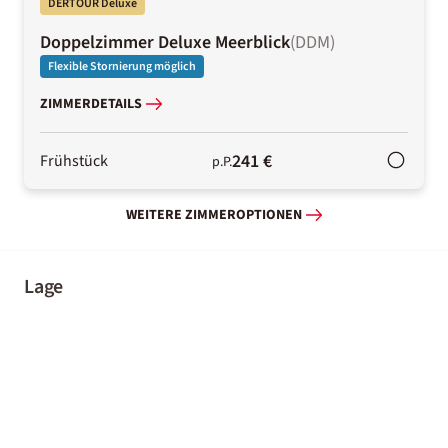
DERTOUR Deluxe
Doppelzimmer Deluxe Meerblick
(
DDM
)
Flexible Stornierung möglich
ZIMMERDETAILS
241 €
Frühstück
p.P.
WEITERE ZIMMEROPTIONEN
Lage