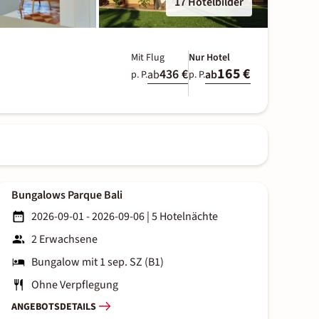
17 Hotelbilder
Mit Flug
Nur Hotel
165 €
436 €
ab
ab
p. P.
p. P.
Bungalows Parque Bali
2026-09-01 - 2026-09-06
|
5 Hotelnächte
2 Erwachsene
Bungalow mit 1 sep. SZ (B1)
Ohne Verpflegung
ANGEBOTSDETAILS