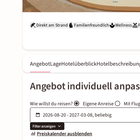
Direkt am Strand
Familienfreundlich
Wellness
Angebot
Lage
Hotelüberblick
Hotelbeschreibun
Angebot individuell anpa
Wie willst du reisen?
Eigene Anreise
Mit Flu
Filter anzeigen
Preiskalender ausblenden