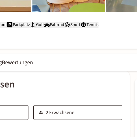
Pool
Parkplatz
Golf
Fahrrad
Sport
Tennis
g
Bewertungen
ssen
g