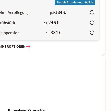
Flexible Stornierung möglich
184 €
Ohne Verpflegung
p.P.
246 €
Frühstück
p.P.
334 €
Halbpension
p.P.
IMMEROPTIONEN
Bungalows Parque Bali