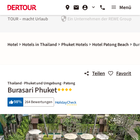
Menü
Urlaub
Ein Unternehmen der
REWE Group
Hotel
Hotels in Thailand
Phuket Hotels
Hotel Patong Beach
Bur
Teilen
Favorit
Thailand · Phuket und Umgebung · Patong
Burasari Phuket
98
%
264 Bewertungen