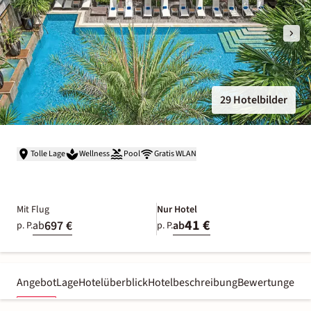
29 Hotelbilder
Tolle Lage
Wellness
Pool
Gratis WLAN
Mit Flug
Nur Hotel
41 €
697 €
ab
ab
p. P.
p. P.
Angebot
Lage
Hotelüberblick
Hotelbeschreibung
Bewertungen