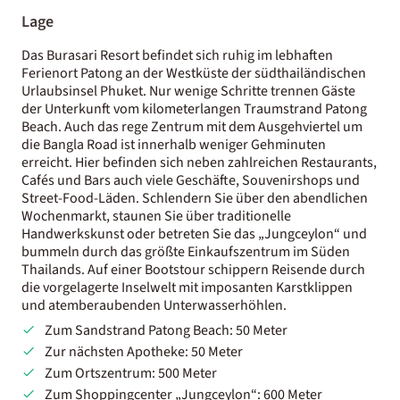
Lage
Das Burasari Resort befindet sich ruhig im lebhaften
Ferienort Patong an der Westküste der südthailändischen
Urlaubsinsel Phuket. Nur wenige Schritte trennen Gäste
der Unterkunft vom kilometerlangen Traumstrand Patong
Beach. Auch das rege Zentrum mit dem Ausgehviertel um
die Bangla Road ist innerhalb weniger Gehminuten
erreicht. Hier befinden sich neben zahlreichen Restaurants,
Cafés und Bars auch viele Geschäfte, Souvenirshops und
Street-Food-Läden. Schlendern Sie über den abendlichen
Wochenmarkt, staunen Sie über traditionelle
Handwerkskunst oder betreten Sie das „Jungceylon“ und
bummeln durch das größte Einkaufszentrum im Süden
Thailands. Auf einer Bootstour schippern Reisende durch
die vorgelagerte Inselwelt mit imposanten Karstklippen
und atemberaubenden Unterwasserhöhlen.
Zum Sandstrand Patong Beach: 50 Meter
Zur nächsten Apotheke: 50 Meter
Zum Ortszentrum: 500 Meter
Zum Shoppingcenter „Jungceylon“: 600 Meter