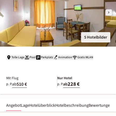
5 Hotelbilder
Tolle Lage
Pool
Parkplatz
Animation
Gratis WLAN
Mit Flug
Nur Hotel
228 €
510 €
ab
ab
p. P.
p. P.
Angebot
Lage
Hotelüberblick
Hotelbeschreibung
Bewertungen