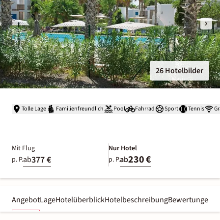
26 Hotelbilder
Tolle Lage
Familienfreundlich
Pool
Fahrrad
Sport
Tennis
Gr
Mit Flug
Nur Hotel
230 €
377 €
ab
ab
p. P.
p. P.
Angebot
Lage
Hotelüberblick
Hotelbeschreibung
Bewertungen