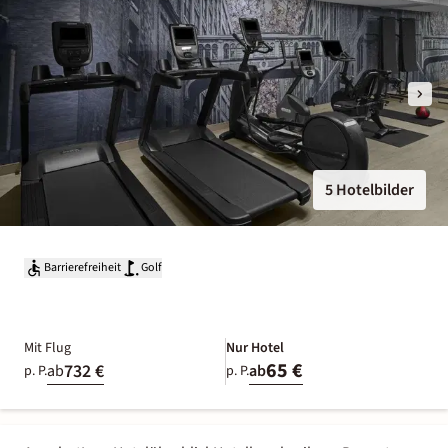
5 Hotelbilder
Barrierefreiheit
Golf
Mit Flug
Nur Hotel
65 €
732 €
ab
ab
p. P.
p. P.