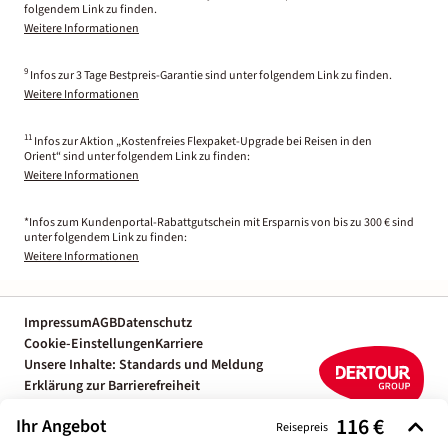
folgendem Link zu finden.
Weitere Informationen
9
Infos zur 3 Tage Bestpreis-Garantie sind unter folgendem Link zu finden.
Weitere Informationen
11
Infos zur Aktion „Kostenfreies Flexpaket-Upgrade bei Reisen in den
Orient“ sind unter folgendem Link zu finden:
Weitere Informationen
*Infos zum Kundenportal-Rabattgutschein mit Ersparnis von bis zu 300 € sind
unter folgendem Link zu finden:
Weitere Informationen
Impressum
AGB
Datenschutz
Cookie-Einstellungen
Karriere
Unsere Inhalte: Standards und Meldung
Erklärung zur Barrierefreiheit
Individuelle Reiseplanung mit einem
116 €
Ihr Angebot
Reiseexperten
Reisepreis