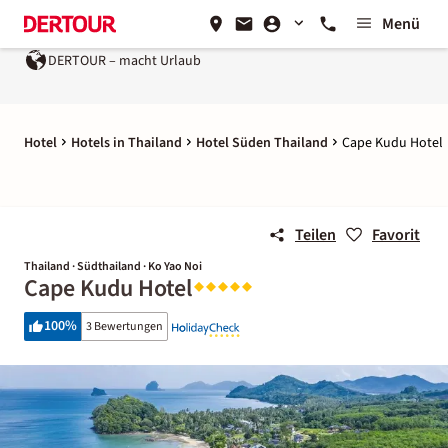
Menü
 macht Urlaub
Ein Unternehmen der
REWE Group
Hotel
Hotels in Thailand
Hotel Süden Thailand
Cape Kudu Hotel
Teilen
Favorit
Thailand · Südthailand · Ko Yao Noi
Cape Kudu Hotel
100
%
3 Bewertungen