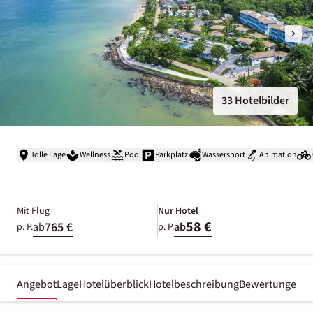
33 Hotelbilder
Tolle Lage
Wellness
Pool
Parkplatz
Wassersport
Animation
Mit Flug
Nur Hotel
58 €
765 €
ab
ab
p. P.
p. P.
Angebot
Lage
Hotelüberblick
Hotelbeschreibung
Bewertungen