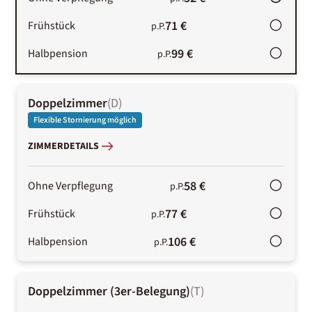
71 €
Frühstück
p.P.
99 €
Halbpension
p.P.
Doppelzimmer
(
D
)
Flexible Stornierung möglich
ZIMMERDETAILS
58 €
Ohne Verpflegung
p.P.
77 €
Frühstück
p.P.
106 €
Halbpension
p.P.
Doppelzimmer (3er-Belegung)
(
T
)