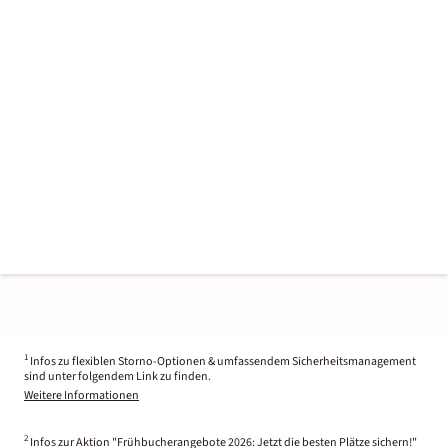
1
Infos zu flexiblen Storno-Optionen & umfassendem Sicherheitsmanagement
sind unter folgendem Link zu finden.
Weitere Informationen
2
Infos zur Aktion "Frühbucherangebote 2026: Jetzt die besten Plätze sichern!"