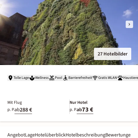
27 Hotelbilder
Tolle Lage
Wellness
Pool
Barrierefreiheit
Gratis WLAN
Haustiere
Mit Flug
Nur Hotel
73 €
288 €
ab
ab
p. P.
p. P.
Angebot
Lage
Hotelüberblick
Hotelbeschreibung
Bewertungen