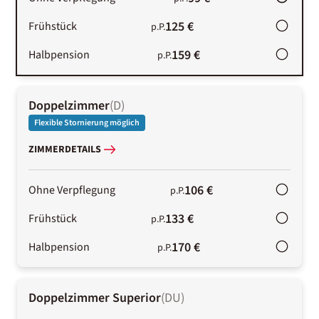
125 €
Frühstück
p.P.
159 €
Halbpension
p.P.
Doppelzimmer
(
D
)
Flexible Stornierung möglich
ZIMMERDETAILS
106 €
Ohne Verpflegung
p.P.
133 €
Frühstück
p.P.
170 €
Halbpension
p.P.
Doppelzimmer Superior
(
DU
)