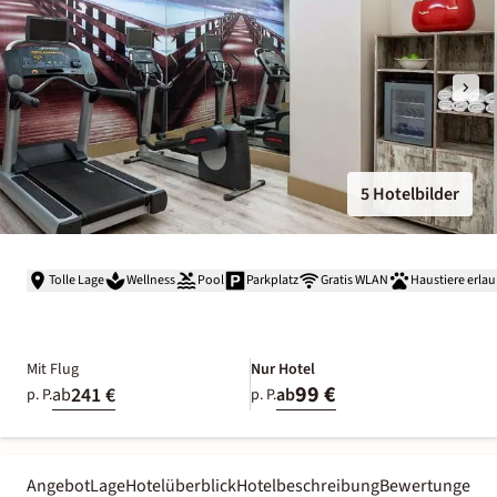
5 Hotelbilder
Tolle Lage
Wellness
Pool
Parkplatz
Gratis WLAN
Haustiere erlau
Mit Flug
Nur Hotel
99 €
241 €
ab
ab
p. P.
p. P.
Angebot
Lage
Hotelüberblick
Hotelbeschreibung
Bewertungen