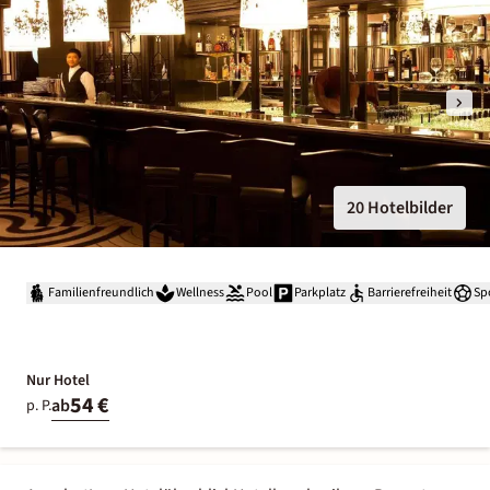
20 Hotelbilder
Familienfreundlich
Wellness
Pool
Parkplatz
Barrierefreiheit
Sp
Nur Hotel
54 €
ab
p. P.