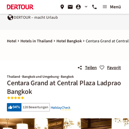
Menü
RTOUR – macht Urlaub
Ein Unternehmen der
REWE Group
Hotel
Hotels in Thailand
Hotel Bangkok
Centara Grand at Centra
Teilen
Favorit
Thailand · Bangkok und Umgebung · Bangkok
Centara Grand at Central Plaza Ladprao
Bangkok
94
%
128 Bewertungen