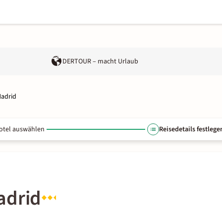
DERTOUR – macht Urlaub
Madrid
otel auswählen
Reisedetails festlege
adrid