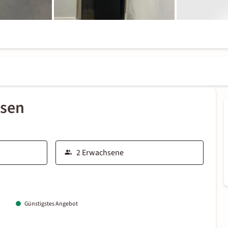
ssen
Günstigstes Angebot