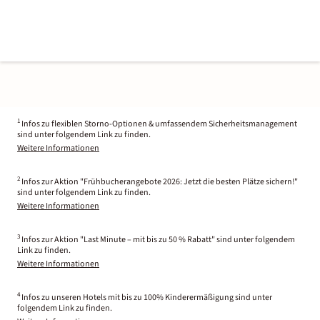
1
Infos zu flexiblen Storno-Optionen & umfassendem Sicherheitsmanagement
sind unter folgendem Link zu finden.
Weitere Informationen
2
Infos zur Aktion "Frühbucherangebote 2026: Jetzt die besten Plätze sichern!"
sind unter folgendem Link zu finden.
Weitere Informationen
3
Infos zur Aktion "Last Minute – mit bis zu 50 % Rabatt" sind unter folgendem
Link zu finden.
Weitere Informationen
4
Infos zu unseren Hotels mit bis zu 100% Kinderermäßigung sind unter
folgendem Link zu finden.