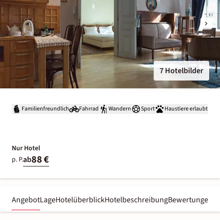
7 Hotelbilder
Familienfreundlich
Fahrrad
Wandern
Sport
Haustiere erlaubt
Nur Hotel
88 €
ab
p. P.
Angebot
Lage
Hotelüberblick
Hotelbeschreibung
Bewertungen