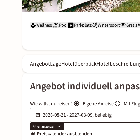
Wellness
Pool
Parkplatz
Wintersport
Gratis
Angebot
Lage
Hotelüberblick
Hotelbeschreibun
Angebot individuell anpa
Wie willst du reisen?
Eigene Anreise
Mit Flu
Filter anzeigen
Preiskalender ausblenden