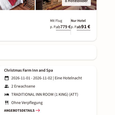
8 Hotelbilder
Mit Flug
Nur Hotel
91 €
779 €
ab
ab
p. P.
p. P.
Christmas Farm Inn and Spa
2026-11-01 - 2026-11-02
|
Eine Hotelnacht
2 Erwachsene
TRADITIONAL INN ROOM (1 KING) (ATT)
Ohne Verpflegung
ANGEBOTSDETAILS