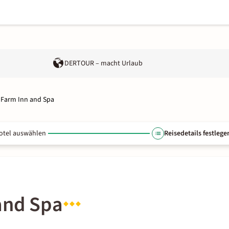
DERTOUR – macht Urlaub
 Farm Inn and Spa
otel auswählen
Reisedetails festlege
and Spa