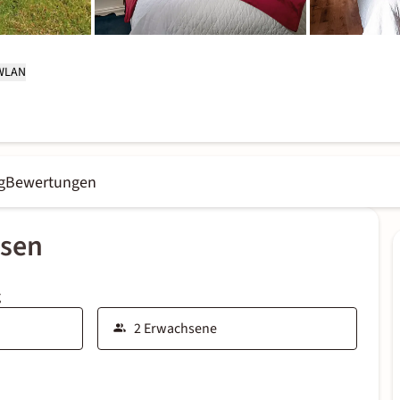
 WLAN
g
Bewertungen
ssen
g