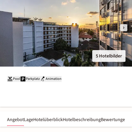
5 Hotelbilder
Pool
Parkplatz
Animation
Angebot
Lage
Hotelüberblick
Hotelbeschreibung
Bewertungen