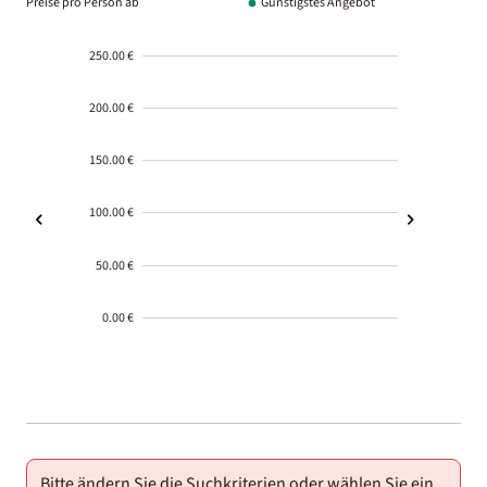
Preise pro Person ab
Günstigstes Angebot
250.00 €
200.00 €
150.00 €
100.00 €
50.00 €
0.00 €
2000-
01-02
Bitte ändern Sie die Suchkriterien oder wählen Sie ein