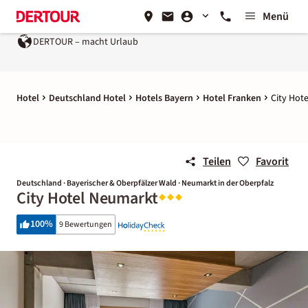
Menü
DERTOUR – macht Urlaub
Hotel
Deutschland Hotel
Hotels Bayern
Hotel Franken
City Hot
Teilen
Favorit
Deutschland · Bayerischer & Oberpfälzer Wald · Neumarkt in der Oberpfalz
City Hotel Neumarkt
100
%
9 Bewertungen