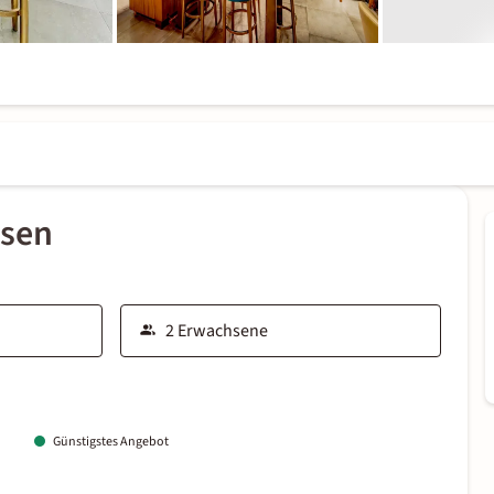
ssen
Günstigstes Angebot