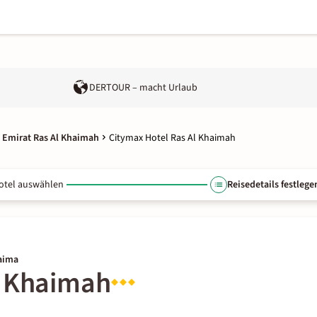
DERTOUR – macht Urlaub
 Emirat Ras Al Khaimah
Citymax Hotel Ras Al Khaimah
otel auswählen
Reisedetails festlege
haima
l Khaimah