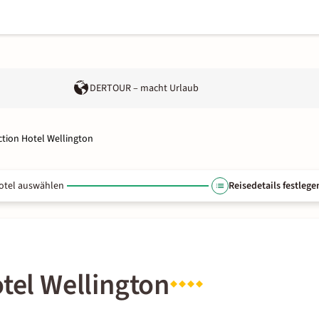
DERTOUR – macht Urlaub
ction Hotel Wellington
otel auswählen
Reisedetails festlege
otel Wellington