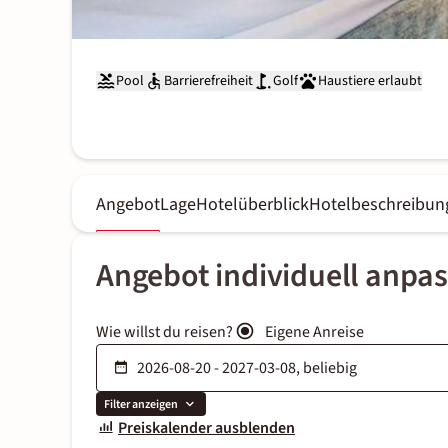
Pool
Barrierefreiheit
Golf
Haustiere erlaubt
Angebot
Lage
Hotelüberblick
Hotelbeschreibun
Angebot individuell anpa
Wie willst du reisen?
Eigene Anreise
Filter anzeigen
Preiskalender ausblenden