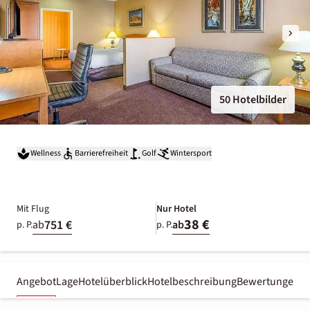
50 Hotelbilder
Wellness
Barrierefreiheit
Golf
Wintersport
Mit Flug
Nur Hotel
38 €
751 €
ab
ab
p. P.
p. P.
Angebot
Lage
Hotelüberblick
Hotelbeschreibung
Bewertungen