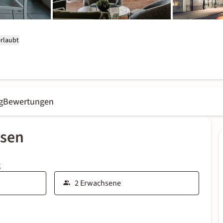
erlaubt
g
Bewertungen
ssen
g