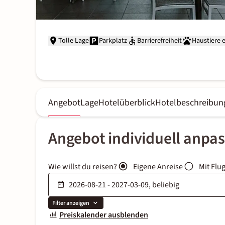
Tolle Lage
Parkplatz
Barrierefreiheit
Haustiere 
Angebot
Lage
Hotelüberblick
Hotelbeschreibun
Angebot individuell anpa
Wie willst du reisen?
Eigene Anreise
Mit Flu
Filter anzeigen
Preiskalender ausblenden