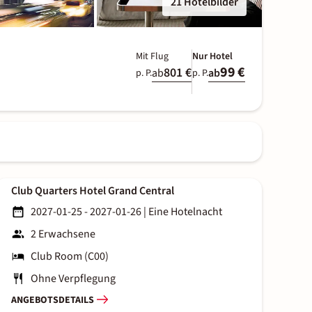
21 Hotelbilder
Mit Flug
Nur Hotel
99 €
801 €
ab
ab
p. P.
p. P.
Club Quarters Hotel Grand Central
2027-01-25 - 2027-01-26
|
Eine Hotelnacht
2 Erwachsene
Club Room (C00)
Ohne Verpflegung
ANGEBOTSDETAILS