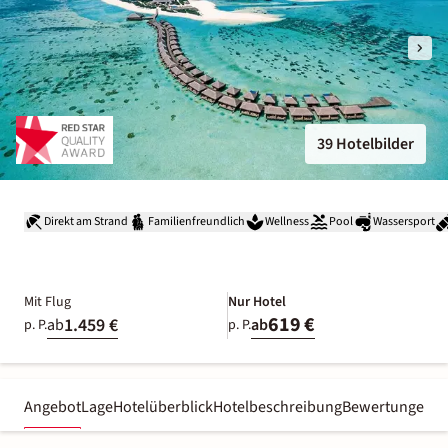
39 Hotelbilder
Direkt am Strand
Familienfreundlich
Wellness
Pool
Wassersport
Mit Flug
Nur Hotel
619 €
1.459 €
ab
ab
p. P.
p. P.
Angebot
Lage
Hotelüberblick
Hotelbeschreibung
Bewertungen