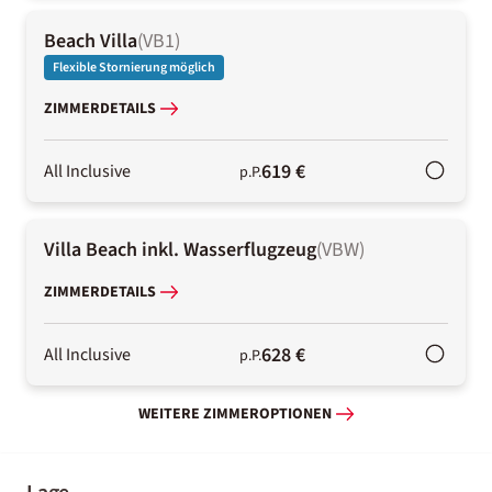
Beach Villa
(
VB1
)
Flexible Stornierung möglich
ZIMMERDETAILS
619 €
All Inclusive
p.P.
Villa Beach inkl. Wasserflugzeug
(
VBW
)
ZIMMERDETAILS
628 €
All Inclusive
p.P.
WEITERE ZIMMEROPTIONEN