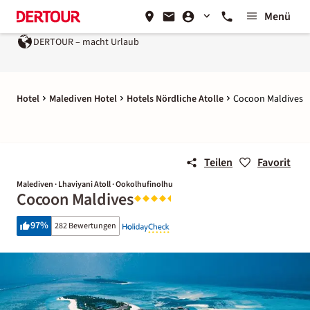
Menü
DERTOUR – macht Urlaub
Hotel
Malediven Hotel
Hotels Nördliche Atolle
Cocoon Maldives
Teilen
Favorit
Malediven · Lhaviyani Atoll · Ookolhufinolhu
Cocoon Maldives
97
%
282 Bewertungen