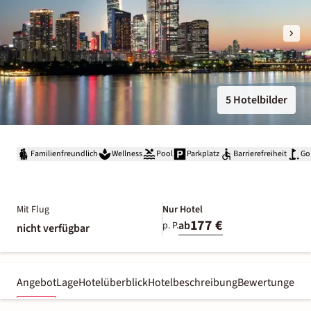
5 Hotelbilder
Familienfreundlich
Wellness
Pool
Parkplatz
Barrierefreiheit
Go
Mit Flug
Nur Hotel
177 €
ab
p. P.
nicht verfügbar
Angebot
Lage
Hotelüberblick
Hotelbeschreibung
Bewertungen