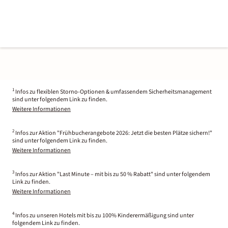
1
Infos zu flexiblen Storno-Optionen & umfassendem Sicherheitsmanagement
sind unter folgendem Link zu finden.
Weitere Informationen
2
Infos zur Aktion "Frühbucherangebote 2026: Jetzt die besten Plätze sichern!"
sind unter folgendem Link zu finden.
Weitere Informationen
3
Infos zur Aktion "Last Minute – mit bis zu 50 % Rabatt" sind unter folgendem
Link zu finden.
Weitere Informationen
4
Infos zu unseren Hotels mit bis zu 100% Kinderermäßigung sind unter
folgendem Link zu finden.