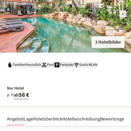
3 Hotelbilder
Familienfreundlich
Pool
Parkplatz
Gratis WLAN
Nur Hotel
56 €
ab
p. P.
Angebot
Lage
Hotelüberblick
Hotelbeschreibung
Bewertungen