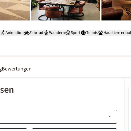
Animation
Fahrrad
Wandern
Sport
Tennis
Haustiere erlau
g
Bewertungen
ssen