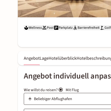
Wellness
Pool
Parkplatz
Barrierefreiheit
Golf
Angebot
Lage
Hotelüberblick
Hotelbeschreibun
Angebot individuell anpa
Wie willst du reisen?
Mit Flug