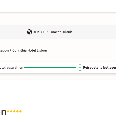
DERTOUR – macht Urlaub
ssabon
Corinthia Hotel Lisbon
otel auswählen
Reisedetails festlege
on