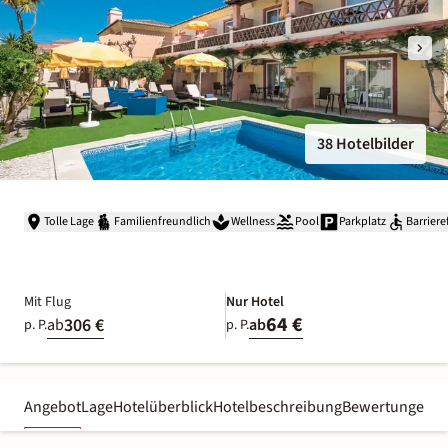
38 Hotelbilder
Tolle Lage
Familienfreundlich
Wellness
Pool
Parkplatz
Barriere
Mit Flug
Nur Hotel
64 €
306 €
ab
ab
p. P.
p. P.
Angebot
Lage
Hotelüberblick
Hotelbeschreibung
Bewertungen