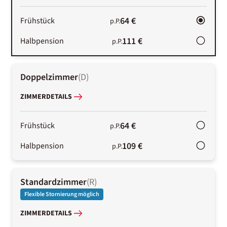
64 €
Frühstück
p.P.
111 €
Halbpension
p.P.
Doppelzimmer
(
D
)
ZIMMERDETAILS
64 €
Frühstück
p.P.
109 €
Halbpension
p.P.
Standardzimmer
(
R
)
Flexible Stornierung möglich
ZIMMERDETAILS