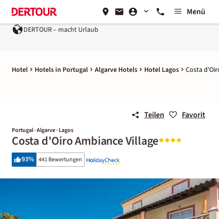
Menü
ht Urlaub
Ein Unternehmen der
REWE Group
Hotel
Hotels in Portugal
Algarve Hotels
Hotel Lagos
Costa d'Oir
Teilen
Favorit
Portugal · Algarve · Lagos
Costa d'Oiro Ambiance Village
93
%
441 Bewertungen