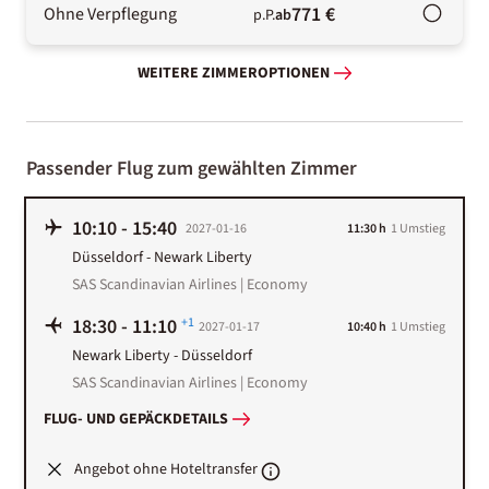
771 €
Ohne Verpflegung
p.P.
ab
WEITERE ZIMMEROPTIONEN
Passender Flug zum gewählten Zimmer
10:10
-
15:40
2027-01-16
11:30 h
1
Umstieg
Düsseldorf
-
Newark Liberty
SAS Scandinavian Airlines | Economy
18:30
-
11:10
+1
2027-01-17
10:40 h
1
Umstieg
Newark Liberty
-
Düsseldorf
SAS Scandinavian Airlines | Economy
FLUG- UND GEPÄCKDETAILS
Angebot ohne Hoteltransfer