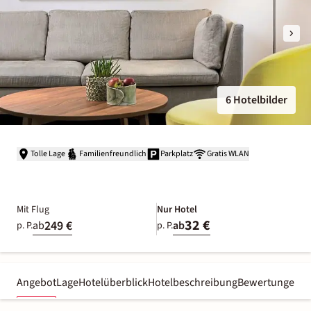
6 Hotelbilder
Tolle Lage
Familienfreundlich
Parkplatz
Gratis WLAN
Mit Flug
Nur Hotel
32 €
249 €
ab
ab
p. P.
p. P.
Angebot
Lage
Hotelüberblick
Hotelbeschreibung
Bewertungen