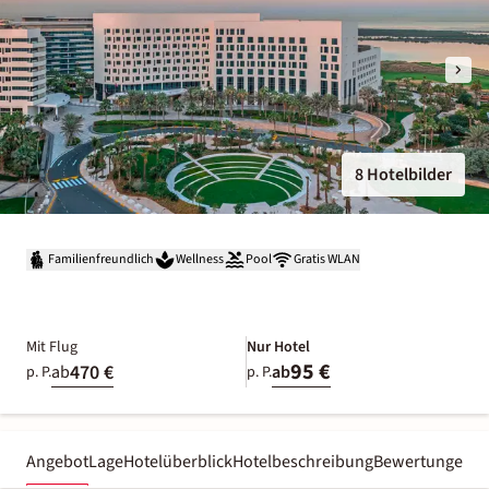
8 Hotelbilder
Familienfreundlich
Wellness
Pool
Gratis WLAN
Mit Flug
Nur Hotel
95 €
470 €
ab
ab
p. P.
p. P.
Angebot
Lage
Hotelüberblick
Hotelbeschreibung
Bewertungen