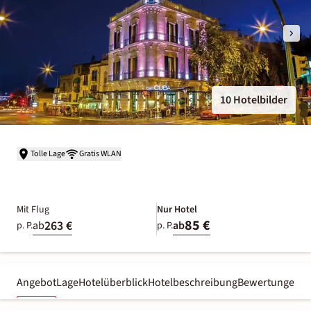
10 Hotelbilder
Tolle Lage
Gratis WLAN
Mit Flug
Nur Hotel
85 €
263 €
ab
ab
p. P.
p. P.
Angebot
Lage
Hotelüberblick
Hotelbeschreibung
Bewertungen