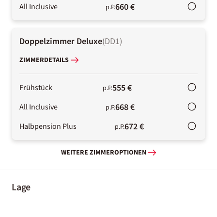
660 €
All Inclusive
p.P.
Doppelzimmer Deluxe
(
DD1
)
ZIMMERDETAILS
555 €
Frühstück
p.P.
668 €
All Inclusive
p.P.
672 €
Halbpension Plus
p.P.
WEITERE ZIMMEROPTIONEN
Lage