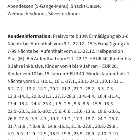
Abendessen (5-Gänge-Menü), Snacks/Jause,
Weihnachtsdinner, Silvesterdinner
Kundeninformation:
Preisvorteil: 10% Ermäßigung ab 3-6
Nächte bei Aufenthalt vom 9.1.-22.12., 15% Ermäßigung ab
7-99 Nächte bei Aufenthalt vom 9.1.-22.12. Halbpension
Plus (M): Bei Aufenthalt vom 9.1.-22.12. + EUR 40, Kinder bis
3 Jahre inklusive, Kinder von 4 bis 9 Jahren + EUR 20,
Kinder von 10 bis 15 Jahren + EUR 40. Mindestaufenthalt: 2
Nächte vom 9.1.-10.1., 16.1.-17.1., 23.1.-24.1., 30.1.-31.1.,
6.2.-7.2., 13.2.-14.2., 20.2.-21.2., 27.2.-28.2., 6.3.-7.3.,
13.3.-14.3., 20.3.-21.3., 27.3.-28.3., 3.4.-4.4., 10.4.-11.4.,
17.4.-18.4., 24.4.-25.4., 1.5.-2.5., 8.5.-9.5., 15.5.-16.5.,
22.5.-23.5., 29.5.-30.5., 5.6.-6.6., 12.6.-13.6., 19.6.-20.6.,
26.6.-27.6., 3.7.-4.7., 10.7.-11.7., 17.7.-18.7., 24.7.-25.7.,
31.7.-1.8., 7.8.-8.8., 14.8.-15.8., 21.8.-22.8., 28.8.-29.8.,
4.9.-5.9., 11.9.-12.9., 18.9.-19.9., 25.9.-26.9., 2.10.-3.10.,