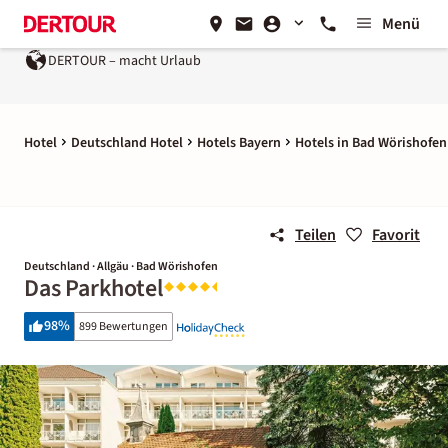
Menü
DERTOUR – macht Urlaub
Ein Unternehmen der
REWE Gr
Hotel
Deutschland Hotel
Hotels Bayern
Hotels in Bad Wörishofen
Teilen
Favorit
Deutschland · Allgäu · Bad Wörishofen
Das Parkhotel
98
%
899 Bewertungen