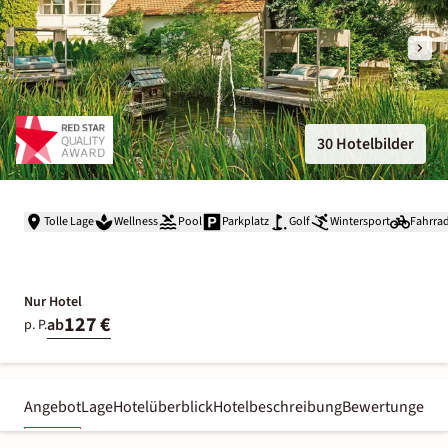
30 Hotelbilder
Tolle Lage
Wellness
Pool
Parkplatz
Golf
Wintersport
Fahrra
Nur Hotel
127 €
ab
p. P.
Angebot
Lage
Hotelüberblick
Hotelbeschreibung
Bewertungen