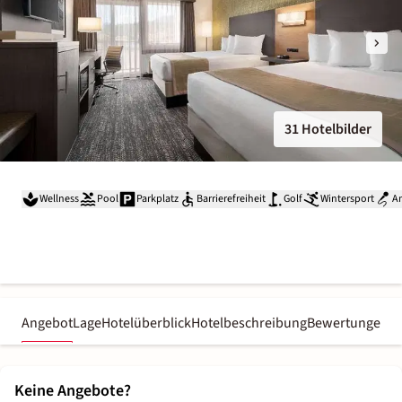
31 Hotelbilder
Wellness
Pool
Parkplatz
Barrierefreiheit
Golf
Wintersport
A
Angebot
Lage
Hotelüberblick
Hotelbeschreibung
Bewertungen
Keine Angebote?