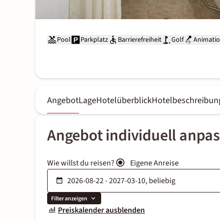
Pool
Parkplatz
Barrierefreiheit
Golf
Animati
Angebot
Lage
Hotelüberblick
Hotelbeschreibun
Angebot individuell anpa
Wie willst du reisen?
Eigene Anreise
Filter anzeigen
Preiskalender ausblenden