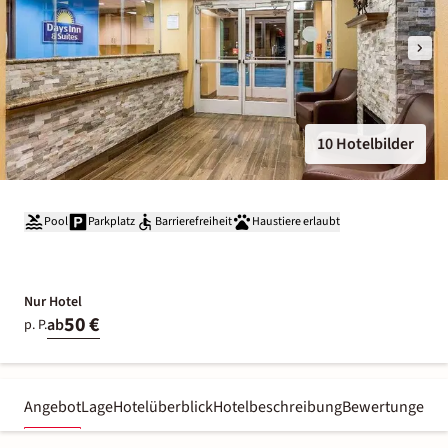
10 Hotelbilder
Pool
Parkplatz
Barrierefreiheit
Haustiere erlaubt
Nur Hotel
50 €
ab
p. P.
Angebot
Lage
Hotelüberblick
Hotelbeschreibung
Bewertungen