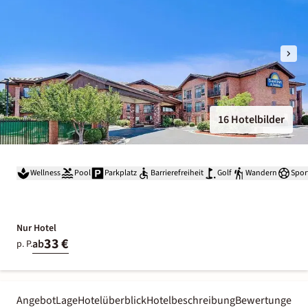
16 Hotelbilder
Wellness
Pool
Parkplatz
Barrierefreiheit
Golf
Wandern
Spor
Nur Hotel
33 €
ab
p. P.
Angebot
Lage
Hotelüberblick
Hotelbeschreibung
Bewertungen