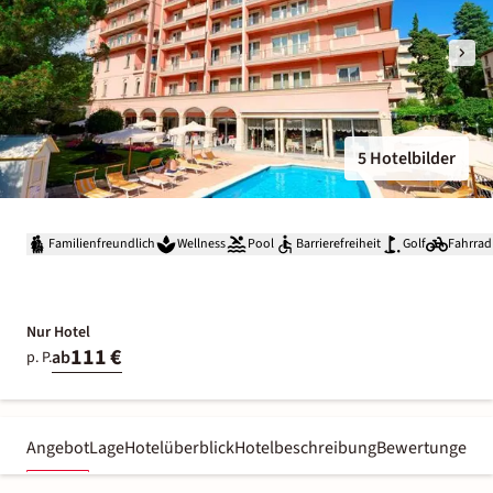
5 Hotelbilder
Familienfreundlich
Wellness
Pool
Barrierefreiheit
Golf
Fahrrad
Nur Hotel
111 €
ab
p. P.
Angebot
Lage
Hotelüberblick
Hotelbeschreibung
Bewertungen