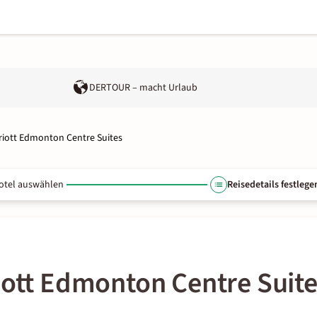
DERTOUR – macht Urlaub
riott Edmonton Centre Suites
otel auswählen
Reisedetails festlege
iott Edmonton Centre Suit