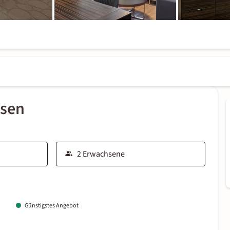
ssen
Günstigstes Angebot