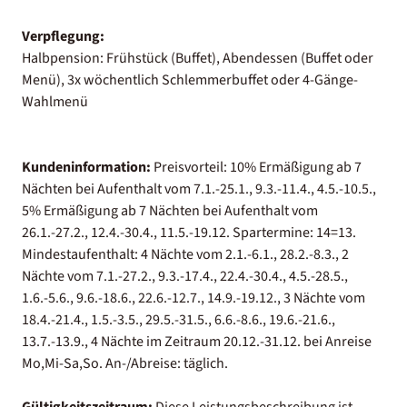
Verpflegung:
Halbpension: Frühstück (Buffet), Abendessen (Buffet oder
Menü), 3x wöchentlich Schlemmerbuffet oder 4-Gänge-
Wahlmenü
Kundeninformation:
Preisvorteil: 10% Ermäßigung ab 7
Nächten bei Aufenthalt vom 7.1.-25.1., 9.3.-11.4., 4.5.-10.5.,
5% Ermäßigung ab 7 Nächten bei Aufenthalt vom
26.1.-27.2., 12.4.-30.4., 11.5.-19.12. Spartermine: 14=13.
Mindestaufenthalt: 4 Nächte vom 2.1.-6.1., 28.2.-8.3., 2
Nächte vom 7.1.-27.2., 9.3.-17.4., 22.4.-30.4., 4.5.-28.5.,
1.6.-5.6., 9.6.-18.6., 22.6.-12.7., 14.9.-19.12., 3 Nächte vom
18.4.-21.4., 1.5.-3.5., 29.5.-31.5., 6.6.-8.6., 19.6.-21.6.,
13.7.-13.9., 4 Nächte im Zeitraum 20.12.-31.12. bei Anreise
Mo,Mi-Sa,So. An-/Abreise: täglich.
Gültigkeitszeitraum:
Diese Leistungsbeschreibung ist