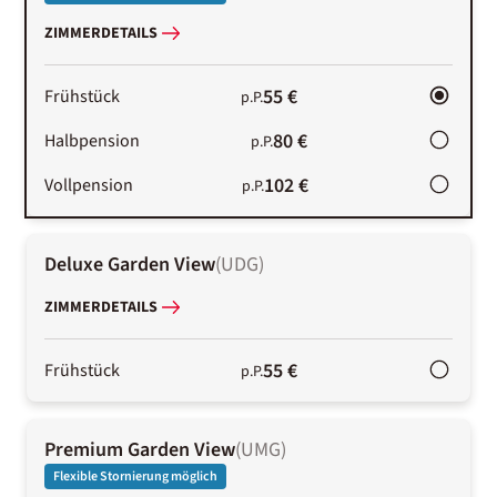
ZIMMERDETAILS
55 €
Frühstück
p.P.
80 €
Halbpension
p.P.
102 €
Vollpension
p.P.
Deluxe Garden View
(
UDG
)
ZIMMERDETAILS
55 €
Frühstück
p.P.
Premium Garden View
(
UMG
)
Flexible Stornierung möglich