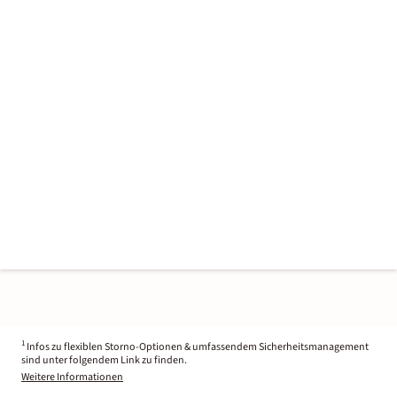
1
Infos zu flexiblen Storno-Optionen & umfassendem Sicherheitsmanagement
sind unter folgendem Link zu finden.
Weitere Informationen