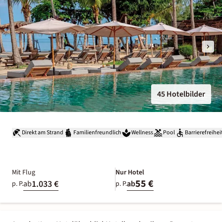
45 Hotelbilder
Direkt am Strand
Familienfreundlich
Wellness
Pool
Barrierefreihei
Mit Flug
Nur Hotel
55 €
1.033 €
ab
ab
p. P.
p. P.