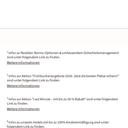
1
Infos zu flexiblen Storno-Optionen & umfassendem Sicherheitsmanagement
sind unter folgendem Link zu finden.
Weitere Informationen
2
Infos zur Aktion "Frühbucherangebote 2026: Jetzt die besten Plätze sichern!"
sind unter folgendem Link zu finden.
Weitere Informationen
3
Infos zur Aktion "Last Minute – mit bis zu 50 % Rabatt" sind unter folgendem
Link zu finden.
Weitere Informationen
4
Infos zu unseren Hotels mit bis zu 100% Kinderermäßigung sind unter
folgendem Link zu finden.