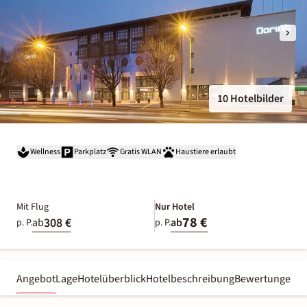
10 Hotelbilder
Wellness
Parkplatz
Gratis WLAN
Haustiere erlaubt
Mit Flug
Nur Hotel
78 €
308 €
ab
ab
p. P.
p. P.
Angebot
Lage
Hotelüberblick
Hotelbeschreibung
Bewertungen