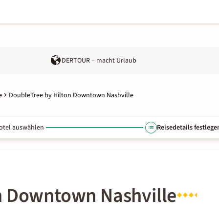
DERTOUR – macht Urlaub
e
DoubleTree by Hilton Downtown Nashville
otel auswählen
Reisedetails festlege
n Downtown Nashville