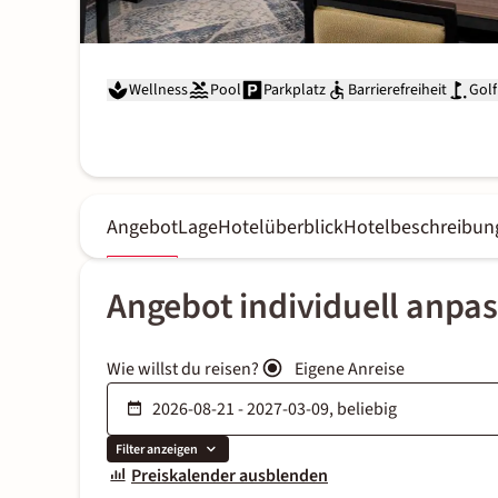
Wellness
Pool
Parkplatz
Barrierefreiheit
Golf
Angebot
Lage
Hotelüberblick
Hotelbeschreibun
Angebot individuell anpa
Wie willst du reisen?
Eigene Anreise
Filter anzeigen
Preiskalender ausblenden