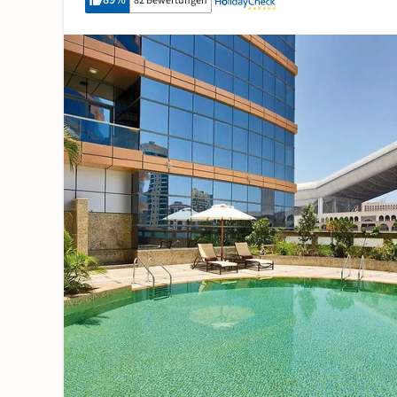
89
%
82 Bewertungen