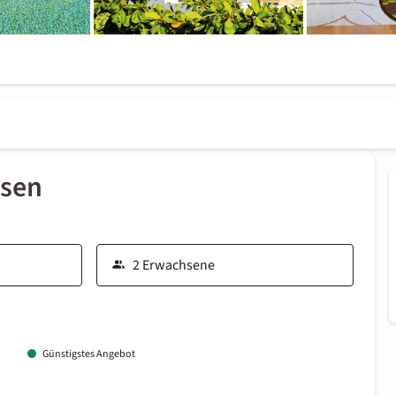
ssen
Günstigstes Angebot